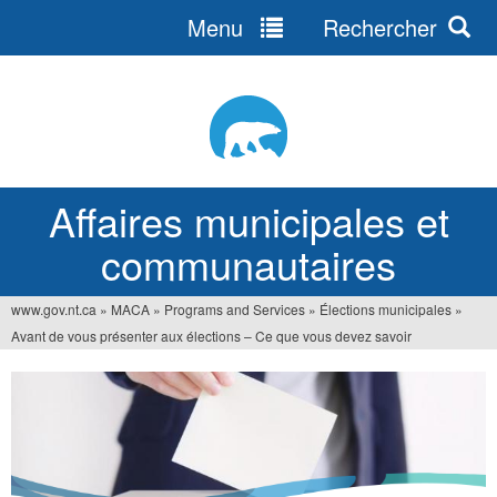
Menu
Rechercher
Jump
to
navigation
Affaires municipales et
communautaires
www.gov.nt.ca
»
MACA
»
Programs and Services
»
Élections municipales
»
Vous
Avant de vous présenter aux élections – Ce que vous devez savoir
êtes
ici