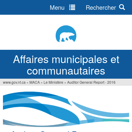
Menu
Rechercher
Jump
to
navigation
Affaires municipales et
communautaires
www.gov.nt.ca
»
MACA
»
Le Ministère
»
Auditor General Report - 2016
Vous
êtes
ici