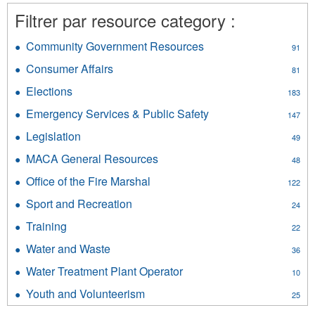
Filtrer par resource category :
Community Government Resources
Apply
91
Community
Consumer Affairs
Apply
81
Government
Consumer
Resources
Elections
Apply
183
Affairs
filter
Elections
filter
Emergency Services & Public Safety
Apply
147
filter
Emergency
Legislation
Apply
49
Services
Legislation
&
MACA General Resources
Apply
48
filter
Public
MACA
Office of the Fire Marshal
Apply
Safety
122
General
Office
filter
Resources
Sport and Recreation
Apply
24
of
filter
Sport
the
Training
Apply
22
and
Fire
Training
Recreation
Water and Waste
Apply
Marshal
36
filter
filter
Water
filter
Water Treatment Plant Operator
Apply
10
and
Water
Waste
Youth and Volunteerism
Apply
25
Treatment
filter
Youth
Plant