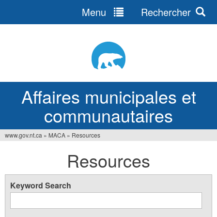
Menu
Rechercher
Jump
to
navigation
Affaires municipales et
communautaires
www.gov.nt.ca
»
MACA
»
Resources
Vous
Resources
êtes
ici
Keyword Search