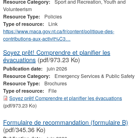
Resource Category:
Sport and Recreation, Youth and
Volunteerism
Resource Type:
Policies
Type of resource:
Link
https://www.maca.gov.nt.ca/fr/content/politique-des-
contributions-aux-activit%C3…
Soyez prêt! Comprendre et planifier les
évacuations
(pdf/973.23 Ko)
Publication date:
juin 2026
Resource Category:
Emergency Services & Public Safety
Resource Type:
Brochures
Type of resource:
File
Soyez prêt! Comprendre et planifier les évacuations
(pdf/973.23 Ko)
Formulaire de recommandation (formulaire B)
(pdf/345.36 Ko)