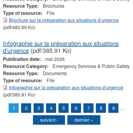
Resource Type:
Brochures
Type of resource:
File
Brochure sur la préparation aux situations d’urgence
(pdf/482.89 Ko)
Infographie sur la préparation aux situations
d’urgence
(pdf/385.91 Ko)
Publication date:
mai 2026
Resource Category:
Emergency Services & Public Safety
Resource Type:
Documents
Type of resource:
File
Infographie sur la préparation aux situations d’urgence
(pdf/385.91 Ko)
1
2
3
4
5
6
7
8
9
…
Pages
suivant ›
dernier »