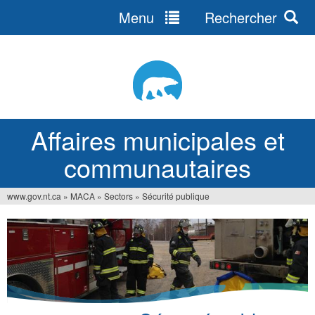
Menu
Rechercher
Jump
to
navigation
Affaires municipales et
communautaires
www.gov.nt.ca
»
MACA
»
Sectors
»
Sécurité publique
Vous
êtes
ici