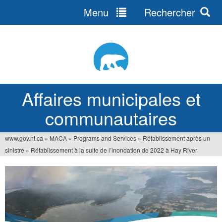
Menu
Rechercher
Jump
to
navigation
Affaires municipales et
communautaires
www.gov.nt.ca
»
MACA
»
Programs and Services
»
Rétablissement après un
Vous
sinistre
»
Rétablissement à la suite de l’inondation de 2022 à Hay River
êtes
ici