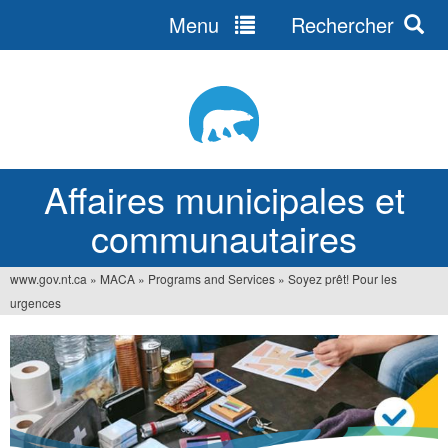
Menu
Rechercher
Jump
to
navigation
Affaires municipales et
communautaires
www.gov.nt.ca
»
MACA
»
Programs and Services
»
Soyez prêt! Pour les
Vous
urgences
êtes
ici