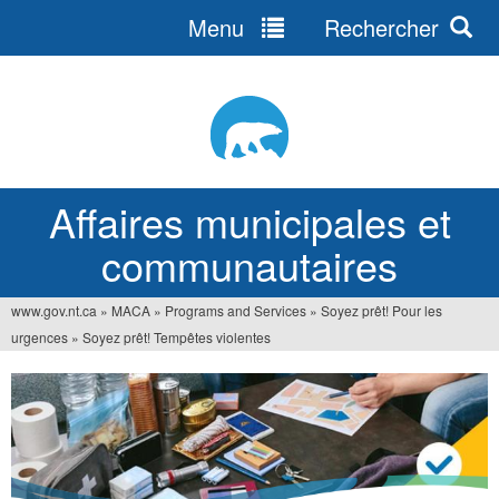
Menu
Rechercher
Jump
to
navigation
Affaires municipales et
communautaires
www.gov.nt.ca
»
MACA
»
Programs and Services
»
Soyez prêt! Pour les
Vous
urgences
»
Soyez prêt! Tempêtes violentes
êtes
ici