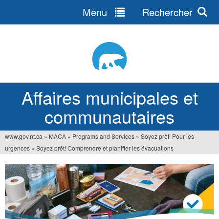
Menu
Rechercher
Jump
to
navigation
Affaires municipales et
communautaires
www.gov.nt.ca
»
MACA
»
Programs and Services
»
Soyez prêt! Pour les
Vous
urgences
»
Soyez prêt! Comprendre et planifier les évacuations
êtes
ici