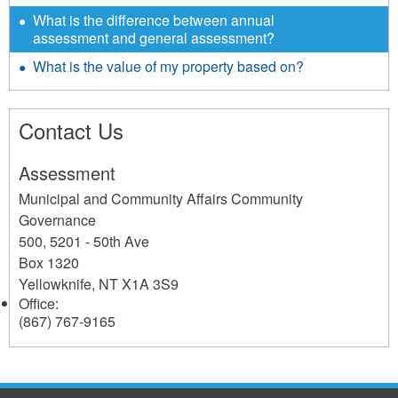
What is the difference between annual
assessment and general assessment?
What is the value of my property based on?
Contact Us
Assessment
Municipal and Community Affairs Community
Governance
500, 5201 - 50th Ave
Box 1320
Yellowknife
,
NT
X1A 3S9
Office:
(867) 767-9165