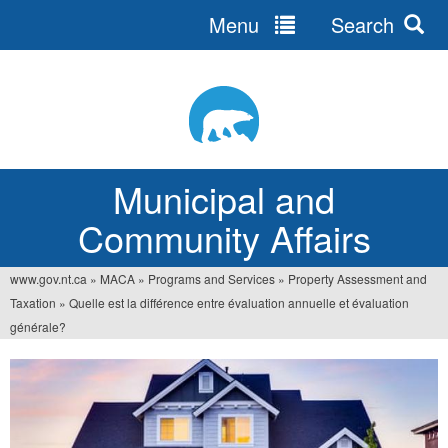
Menu
Search
Jump
to
navigation
Municipal and
Community Affairs
www.gov.nt.ca
»
MACA
»
Programs and Services
»
Property Assessment and
You
Taxation
»
Quelle est la différence entre évaluation annuelle et évaluation
are
générale?
here