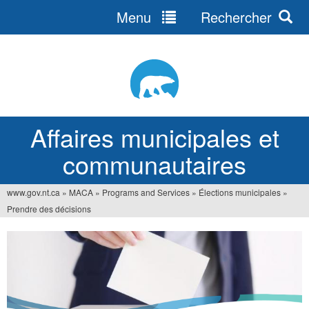
Menu
Rechercher
Jump
to
navigation
Affaires municipales et
communautaires
www.gov.nt.ca
»
MACA
»
Programs and Services
»
Élections municipales
»
Vous
Prendre des décisions
êtes
ici