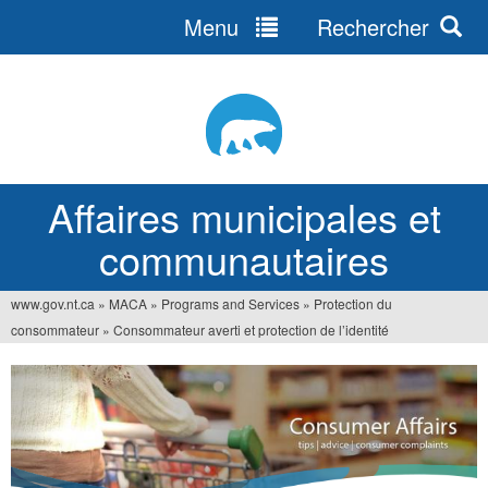
Menu
Rechercher
Jump
to
navigation
Affaires municipales et
communautaires
www.gov.nt.ca
»
MACA
»
Programs and Services
»
Protection du
Vous
consommateur
»
Consommateur averti et protection de l’identité
êtes
ici