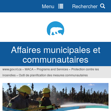
Menu
Rechercher
Jump
to
navigation
Affaires municipales et
communautaires
www.gov.nt.ca
»
MACA
»
Programs and Services
»
Protection contre les
Vous
incendies
»
Outil de planification des mesures communautaires
êtes
ici