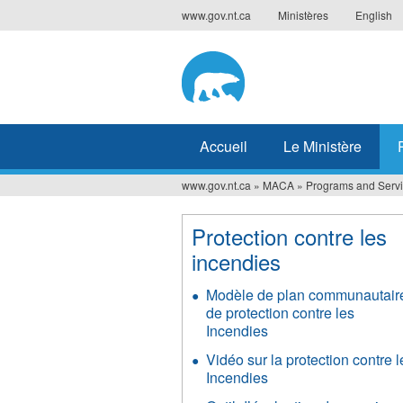
Jump
www.gov.nt.ca
Ministères
English
to
navigation
Accueil
Le Ministère
www.gov.nt.ca
»
MACA
»
Programs and Serv
Vous
êtes
Protection contre les
incendies
ici
Modèle de plan communautair
de protection contre les
Incendies
Vidéo sur la protection contre l
Incendies