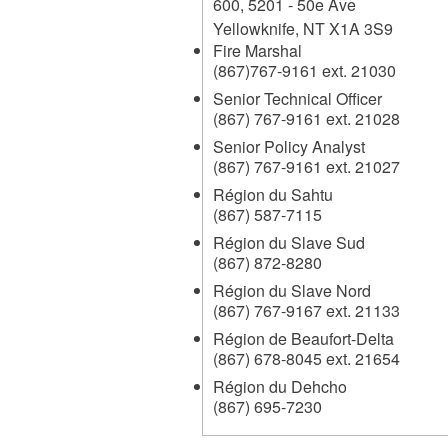
600, 5201 - 50e Ave
Yellowknife
,
NT
X1A 3S9
Fire Marshal
(867)767-9161 ext. 21030
Senior Technical Officer
(867) 767-9161 ext. 21028
Senior Policy Analyst
(867) 767-9161 ext. 21027
Région du Sahtu
(867) 587-7115
Région du Slave Sud
(867) 872-8280
Région du Slave Nord
(867) 767-9167 ext. 21133
Région de Beaufort-Delta
(867) 678-8045 ext. 21654
Région du Dehcho
(867) 695-7230