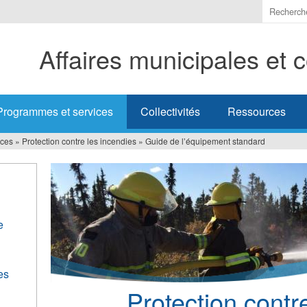
Indiquer
les
termes
Affaires municipales et
à
recherc
Programmes et services
Collectivités
Ressources
ices
»
Protection contre les incendies
»
Guide de l’équipement standard
e
es
Protection contr