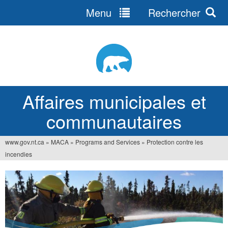
Menu
Rechercher
Jump
to
navigation
Affaires municipales et
communautaires
www.gov.nt.ca
»
MACA
»
Programs and Services
»
Protection contre les
Vous
incendies
êtes
ici