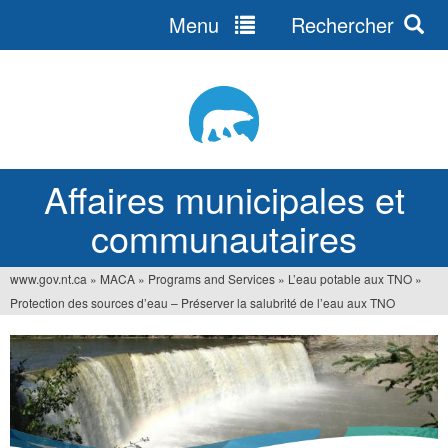
Menu
Rechercher
Jump
to
navigation
Affaires municipales et
communautaires
www.gov.nt.ca
»
MACA
»
Programs and Services
»
L’eau potable aux TNO
»
Vous
Protection des sources d’eau – Préserver la salubrité de l’eau aux TNO
êtes
ici