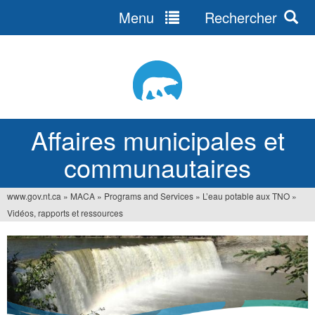
Menu
Rechercher
Jump
to
navigation
Affaires municipales et
communautaires
www.gov.nt.ca
»
MACA
»
Programs and Services
»
L’eau potable aux TNO
»
Vous
Vidéos, rapports et ressources
êtes
ici