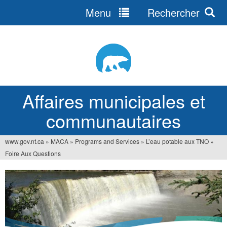
Menu
Rechercher
Jump
to
navigation
Affaires municipales et
communautaires
www.gov.nt.ca
»
MACA
»
Programs and Services
»
L’eau potable aux TNO
»
Vous
Foire Aux Questions
êtes
ici