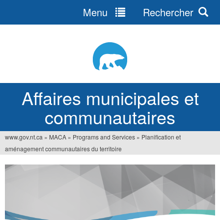
Menu
Rechercher
Jump
to
navigation
Affaires municipales et
communautaires
www.gov.nt.ca
»
MACA
»
Programs and Services
»
Planification et
Vous
aménagement communautaires du territoire
êtes
ici