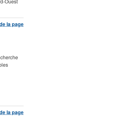
ord-Ouest
recherche
bles