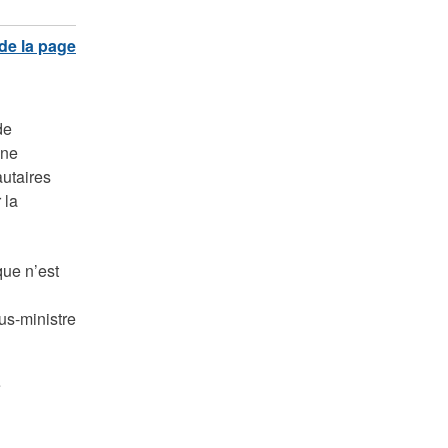
de
une
autaires
 la
que n’est
us-ministre
e