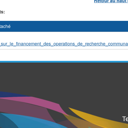
ts:
ttaché
e_sur_le_financement_des_operations_de_recherche_communau