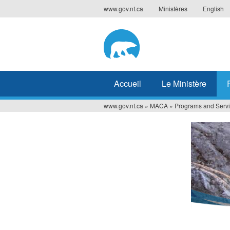
Jump
www.gov.nt.ca
Ministères
English
to
navigation
Accueil
Le Ministère
www.gov.nt.ca
»
MACA
»
Programs and Serv
Vous
êtes
ici