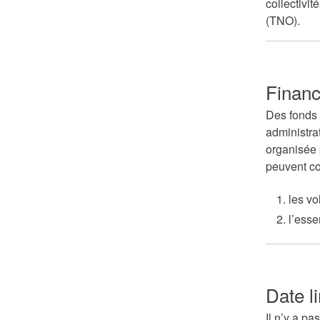
collectivi
(TNO).
Financ
Des fonds 
administra
organisée 
peuvent c
les vo
l’esse
Date l
Il n’y a pa