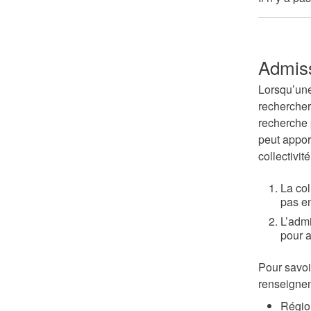
Admiss
Lorsqu’une
rechercher
recherche 
peut appor
collectivité,
La col
pas en
L’adm
pour a
Pour savoi
renseigne
Régio