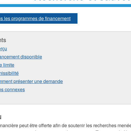
ous les programmes de financement
nts
rçu
ancement disponible
e limite
issibilité
ment présenter une demande
ns connexes
u
inancière peut être offerte afin de soutenir les recherches mené