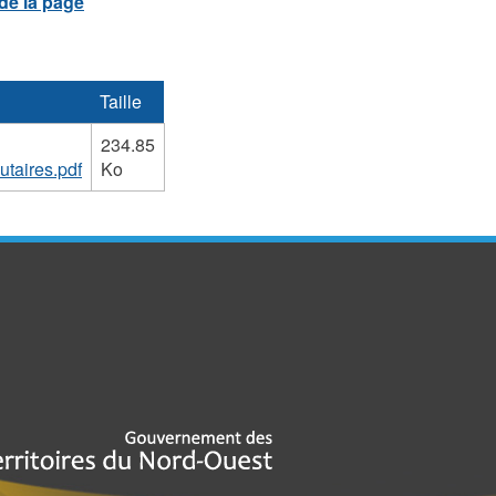
Taille
234.85
taires.pdf
Ko