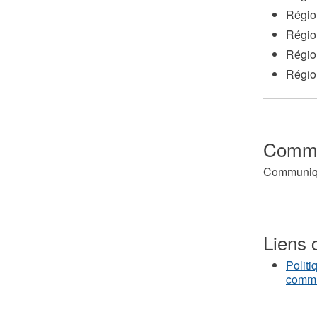
Régio
Régio
Régio
Régio
Comme
Communiqu
Liens 
Polit
commu