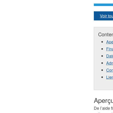
Voir t
Conte
Ape
Fin
Dat
Adm
Com
Lie
Aperç
De l’aide f