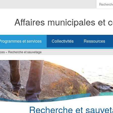
Indiquer
les
termes
Affaires municipales et
à
recherc
Programmes et services
Collectivités
Ressources
ices
»
Recherche et sauvetage
Recherche et sauve