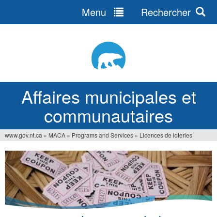
Menu
Rechercher
Jump
to
navigation
Affaires municipales et
communautaires
www.gov.nt.ca
»
MACA
»
Programs and Services
»
Licences de loteries
Vous
êtes
ici