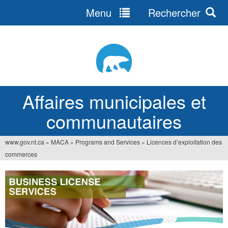
Menu
Rechercher
Jump
to
navigation
Affaires municipales et
communautaires
www.gov.nt.ca
»
MACA
»
Programs and Services
»
Licences d’exploitation des
Vous
commerces
êtes
ici