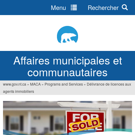
Menu
Rechercher
Jump
to
navigation
Affaires municipales et
communautaires
www.gov.nt.ca
»
MACA
»
Programs and Services
»
Délivrance de licences aux
Vous
agents immobiliers
êtes
ici