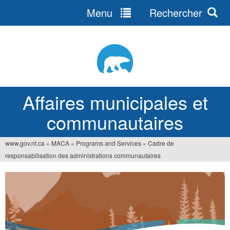
Menu
Rechercher
Jump
to
navigation
Affaires municipales et
communautaires
www.gov.nt.ca
»
MACA
»
Programs and Services
»
Cadre de
Vous
responsabilisation des administrations communautaires
êtes
ici