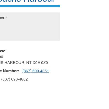
bour
sse:
90
HS HARBOUR
,
NT
X0E 0Z0
e Number:
(867) 690-4351
(867) 690-4802