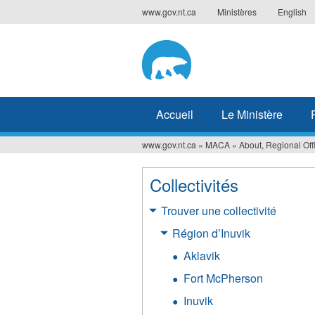
Jump
www.gov.nt.ca
Ministères
English
to
navigation
Accueil
Le Ministère
www.gov.nt.ca
»
MACA
»
About, Regional Off
Vous
êtes
Collectivités
ici
Trouver une collectivité
Région d’Inuvik
Aklavik
Fort McPherson
Inuvik