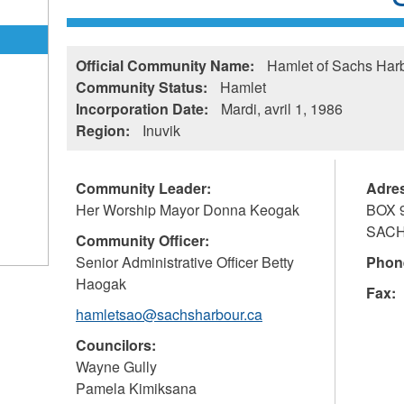
Official Community Name:
Hamlet of Sachs Har
Community Status:
Hamlet
Incorporation Date:
Mardi, avril 1, 1986
Region:
Inuvik
Community Leader:
Adre
Her Worship Mayor Donna Keogak
BOX 
SAC
Community Officer:
Senior Administrative Officer Betty
Phon
Haogak
Fax:
hamletsao@sachsharbour.ca
Councilors:
Wayne Gully
Pamela Kimiksana