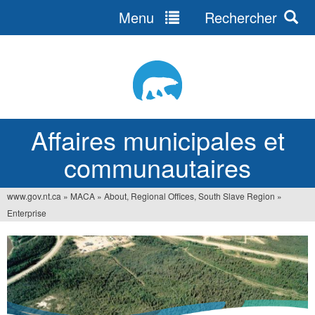
Menu
Rechercher
Jump
to
navigation
Affaires municipales et
communautaires
www.gov.nt.ca
»
MACA
»
About, Regional Offices, South Slave Region
»
Vous
Enterprise
êtes
ici