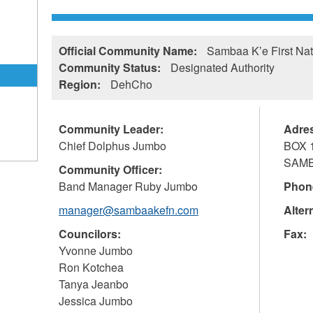
Official Community Name:
Sambaa K’e First Nat
Community Status:
Designated Authority
Region:
DehCho
Community Leader:
Adre
Chief Dolphus Jumbo
BOX 
SAMB
Community Officer:
Band Manager Ruby Jumbo
Phon
manager@sambaakefn.com
Alter
Councilors:
Fax:
Yvonne Jumbo
Ron Kotchea
Tanya Jeanbo
Jessica Jumbo