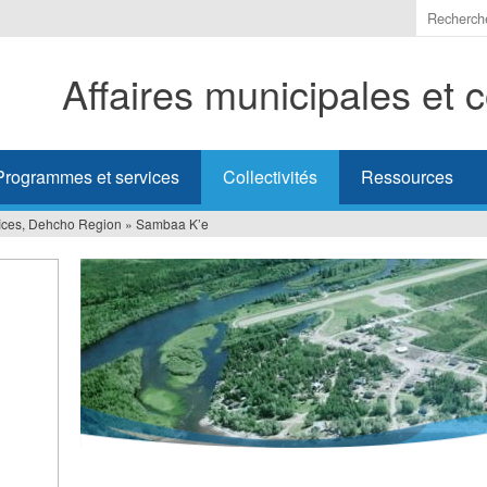
Indiquer
les
termes
Affaires municipales et
à
recherc
Programmes et services
Collectivités
Ressources
fices, Dehcho Region
»
Sambaa K’e