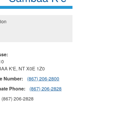
ion
sse:
10
AA K'E
,
NT
X0E 1Z0
e Number:
(867) 206-2800
nate Phone:
(867) 206-2828
(867) 206-2828