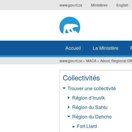
Jump
www.gov.nt.ca
Ministères
English
to
navigation
Accueil
Le Ministère
www.gov.nt.ca
»
MACA
»
About, Regional Of
Vous
êtes
Collectivités
ici
Trouver une collectivité
Région d’Inuvik
Région du Sahtu
Région du Dehcho
Fort Liard